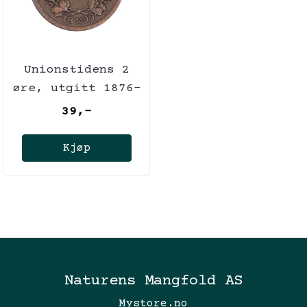
Unionstidens 2
øre, utgitt 1876-
1902
39,-
Kjøp
Naturens Mangfold AS
Mystore.no