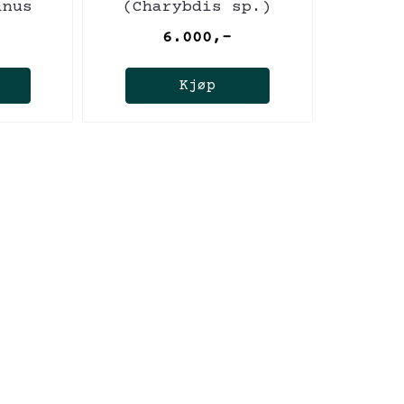
inus
(Charybdis sp.)
)
6.000,-
Kjøp