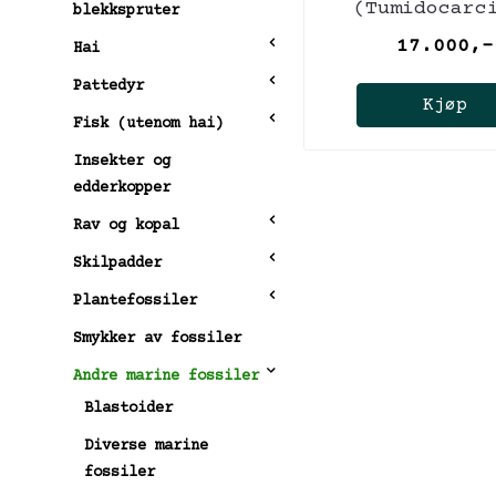
(Tumidocarc
blekkspruter
giganteus
17.000,-
Hai
Pattedyr
Kjøp
Fisk (utenom hai)
Insekter og
edderkopper
Rav og kopal
Skilpadder
Plantefossiler
Smykker av fossiler
Andre marine fossiler
Blastoider
Diverse marine
fossiler