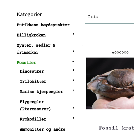
Kategorier
Pris
Butikkens høydepunkter
Billigkroken
Mynter, sedler &
frimerker
Fossiler
Dinosaurer
Trilobitter
Marine kjempeøgler
Flygeøgler
(Pterosaurer)
Krokodiller
Fossil kra
Ammonitter og andre