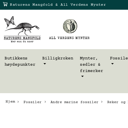
Naturens Mangfold & All Verdens Mynter
Butikkens
Billigkroken
Mynter,
Fossile
høydepunkter
sedler &
frimerker
Hjem
Fossiler
Andre marine fossiler
Reker og 