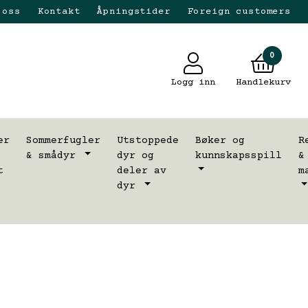
 oss
Kontakt
Åpningstider
Foreign customers
0
Logg inn
Handlekurv
er
Sommerfugler
Utstoppede
Bøker og
R
& smådyr
dyr og
kunnskapsspill
&
t
deler av
m
dyr