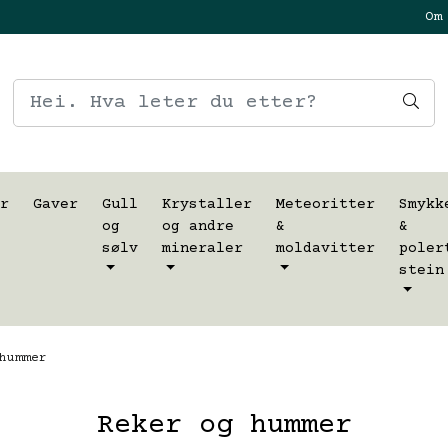
Om
r
Gaver
Gull
Krystaller
Meteoritter
Smykk
og
og andre
&
&
sølv
mineraler
moldavitter
poler
stein
hummer
Reker og hummer