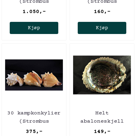
(Strombus
(Strombus
pugilis)
pugilis)
1.050,-
160,-
Kjøp
Kjøp
30 kampkonkylier
Helt
(Strombus
abaloneskjell
pugilis)
375,-
149,-