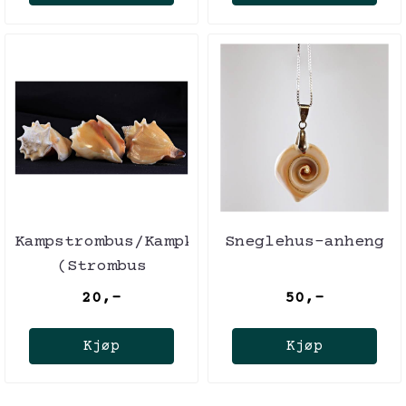
Kampstrombus/Kampkonkylie
Sneglehus-anheng
(Strombus
pugilis)
20,-
50,-
Kjøp
Kjøp