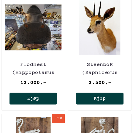
Flodhest
Steenbok
(Hippopotamus
(Raphicerus
amphibius),
campestris),
12.000,-
2.500,-
skuldermontering,
hann, utstoppet
CITES
Kjøp
Kjøp
-5%