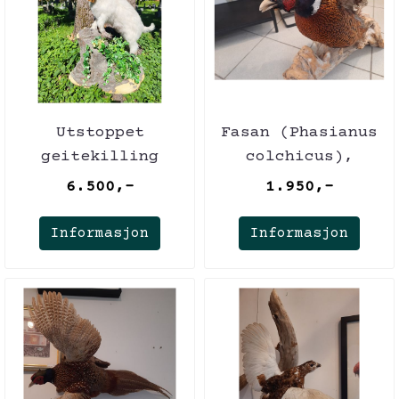
Utstoppet
Fasan (Phasianus
geitekilling
colchicus),
(Capra hircus)
utstoppet
6.500,-
1.950,-
Informasjon
Informasjon