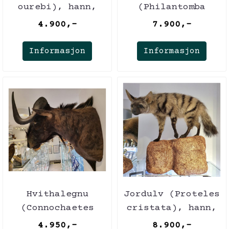
ourebi), hann,
(Philantomba
helmontasje
monticola), hann
4.900,-
7.900,-
(utstoppet)
og hunn,
helmontasje (u
Informasjon
Informasjon
Hvithalegnu
Jordulv (Proteles
(Connochaetes
cristata), hann,
gnou),
fullmontasje
4.950,-
8.900,-