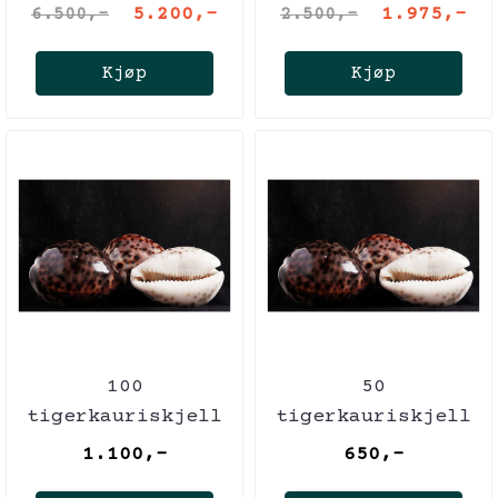
oryx)
americana)
5.200,-
1.975,-
6.500,-
2.500,-
Kjøp
Kjøp
100
50
tigerkauriskjell
tigerkauriskjell
1.100,-
650,-