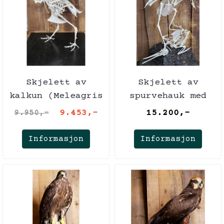
Skjelett av
Skjelett av
kalkun (Meleagris
spurvehauk med
gallopavo)
enkeltbekkasin i
9.453,-
15.200,-
9.950,-
monter
Informasjon
Informasjon