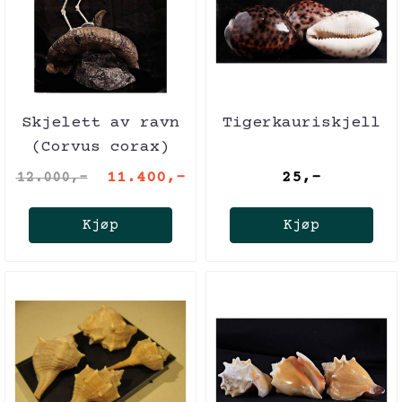
Skjelett av ravn
Tigerkauriskjell
(Corvus corax)
med sauehorn
11.400,-
25,-
12.000,-
Kjøp
Kjøp