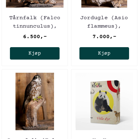
Tårnfalk (Falco
Jordugle (Asio
tinnunculus),
flammeus),
utstoppet med
utstoppet med
6.500,-
7.000,-
CITES-sertifikat
CITES-sertifikat
Kjøp
Kjøp