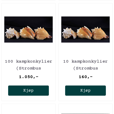
100 kampkonkylier
10 kampkonkylier
(Strombus
(Strombus
pugilis)
pugilis)
1.050,-
160,-
Kjøp
Kjøp