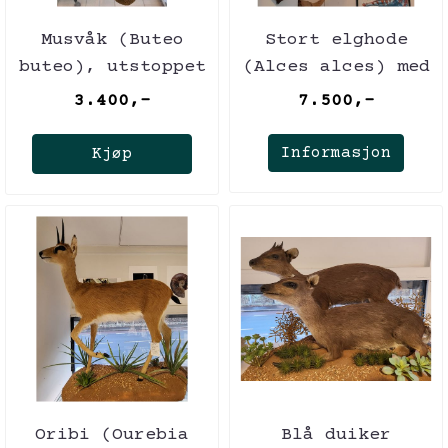
Musvåk (Buteo
Stort elghode
buteo), utstoppet
(Alces alces) med
14 tagger
3.400,-
7.500,-
Informasjon
Kjøp
Oribi (Ourebia
Blå duiker