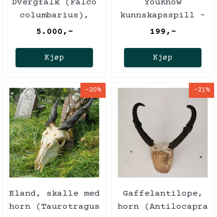
Dvergfalk (Falco
YouKnow
columbarius),
kunnskapsspill -
utstoppet med
Ville dyr
5.000,-
199,-
CITES-
eiersertifika
Kjøp
Kjøp
-20%
-21%
Eland, skalle med
Gaffelantilope,
horn (Taurotragus
horn (Antilocapra