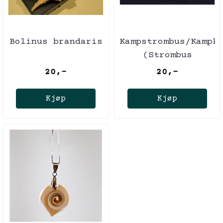
Bolinus brandaris
Kampstrombus/Kampk
(Strombus
pugilis)
20,-
20,-
Kjøp
Kjøp