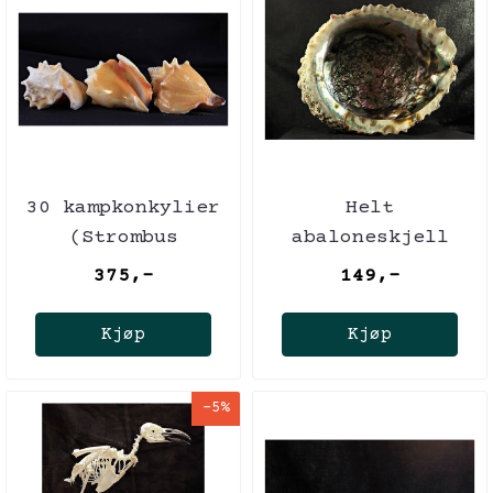
30 kampkonkylier
Helt
(Strombus
abaloneskjell
pugilis)
375,-
149,-
Kjøp
Kjøp
-5%