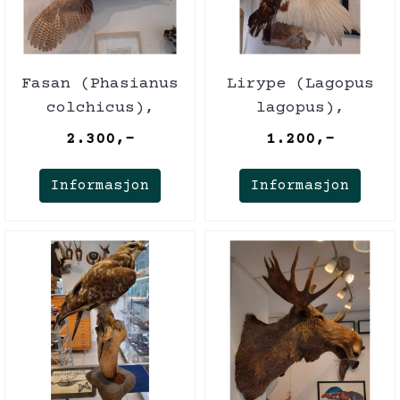
Fasan (Phasianus
Lirype (Lagopus
colchicus),
lagopus),
utstoppet
utstoppet,
2.300,-
1.200,-
veggmontasje
Informasjon
Informasjon