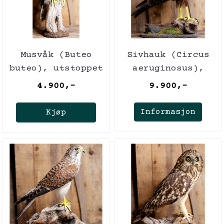
Musvåk (Buteo
Sivhauk (Circus
buteo), utstoppet
aeruginosus),
med CITES-
utstoppet med
4.900,-
9.900,-
sertifikat
CITES-sertifikat
Informasjon
Kjøp