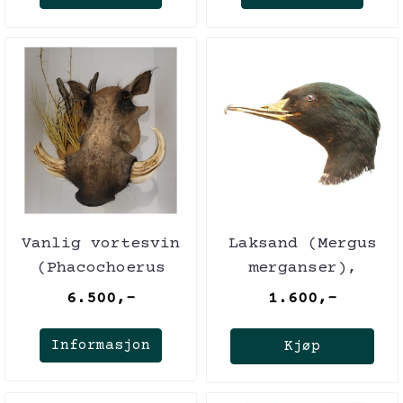
Vanlig vortesvin
Laksand (Mergus
(Phacochoerus
merganser),
africanus), hann,
utstoppet
6.500,-
1.600,-
skuldermonterin
Informasjon
Kjøp