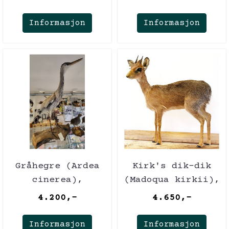
skuldermontasje,
(utstoppet)
utstoppet
Informasjon
Informasjon
Gråhegre (Ardea
Kirk's dik-dik
cinerea),
(Madoqua kirkii),
ungfugl,
hann, utstoppet
4.200,-
4.650,-
utstoppet
Informasjon
Informasjon