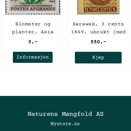
Blomster og
Sarawak, 3 cents
planter, Asia
1869, ubrukt (med
lim)
3,-
550,-
Informasjon
Kjøp
Naturens Mangfold AS
Mystore.no