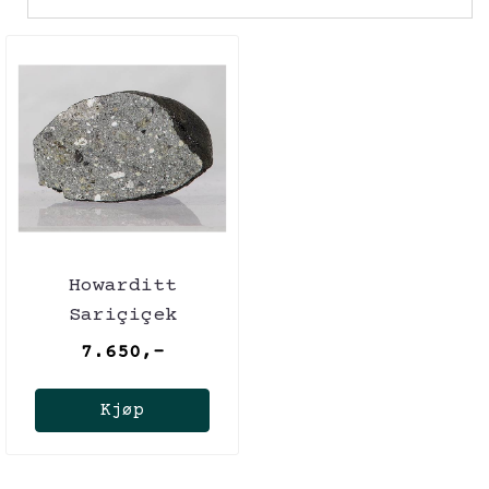
Howarditt
Sariçiçek
(Bingöl), 12,83
7.650,-
gram
Kjøp