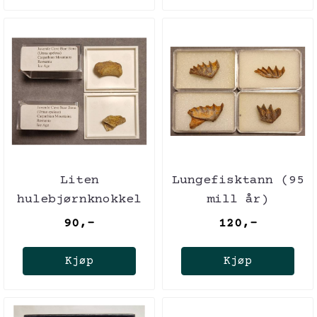
Liten
Lungefisktann (95
hulebjørnknokkel
mill år)
(Ursus spelaeus)
90,-
120,-
Kjøp
Kjøp