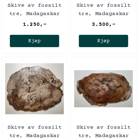
Skive av fossilt
Skive av fossilt
tre, Madagaskar
tre, Madagaskar
(25 cm), ca. 225
(41 cm), ca. 225
1.250,-
3.500,-
mill. år
mill. år
Kjøp
Kjøp
Skive av fossilt
Skive av fossilt
tre, Madagaskar
tre, Madagaskar