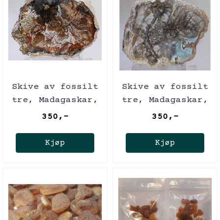
Skive av fossilt
Skive av fossilt
tre, Madagaskar,
tre, Madagaskar,
ca. 225 mill. år
ca. 225 mill. år
350,-
350,-
Kjøp
Kjøp