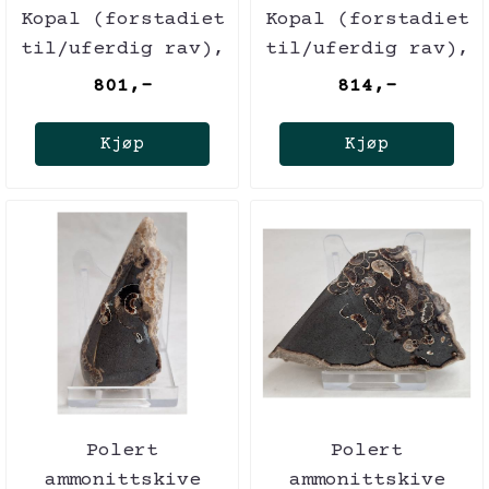
Kopal (forstadiet
Kopal (forstadiet
til/uferdig rav),
til/uferdig rav),
Madagaskar
Madagaskar
801,-
814,-
Kjøp
Kjøp
Polert
Polert
ammonittskive
ammonittskive