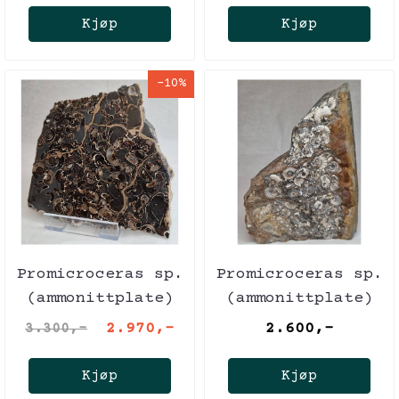
Kjøp
Kjøp
-10%
Promicroceras sp.
Promicroceras sp.
(ammonittplate)
(ammonittplate)
2.970,-
2.600,-
3.300,-
Kjøp
Kjøp