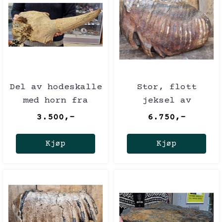
Del av hodeskalle
Stor, flott
med horn fra
jeksel av
europeisk
ullhåret mammut
3.500,-
6.750,-
steppebison
(minst 40,000 år)
Kjøp
Kjøp