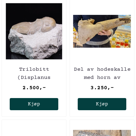
Trilobitt
Del av hodeskalle
(Displanus
med horn av
acutigenia)
europeisk
2.500,-
3.250,-
steppebison
Kjøp
Kjøp