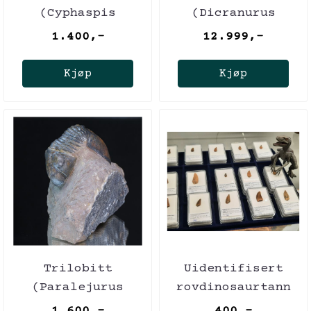
(Cyphaspis
(Dicranurus
kippingi),
monstrosus)
1.400,-
12.999,-
nybeskrevet art i
2016!
Kjøp
Kjøp
Trilobitt
Uidentifisert
(Paralejurus
rovdinosaurtann
brongniarti)
(94-101 mill år),