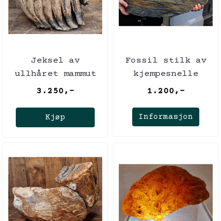
Jeksel av
Fossil stilk av
ullhåret mammut
kjempesnelle
(minst 40,000 år)
(Equisetales)
3.250,-
1.200,-
Informasjon
Kjøp