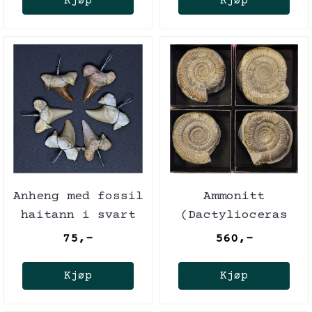
Kjøp
Kjøp
Anheng med fossil
Ammonitt
haitann i svart
(Dactylioceras
gaveeske,
sp.) i gaveeske
75,-
560,-
(Otodus)
Kjøp
Kjøp