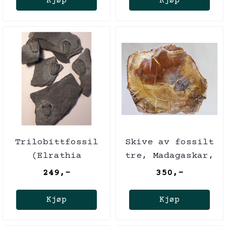
Kjøp
Kjøp
Trilobittfossil
Skive av fossilt
(Elrathia
tre, Madagaskar,
kingii), Utah,
ca. 225 mill. år
249,-
350,-
USA
Kjøp
Kjøp