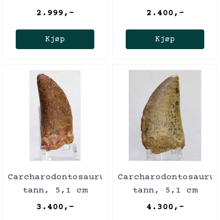
(41 cm), ca. 225
(41 cm), ca. 225
2.999,-
2.400,-
mill. år
mill. år
Kjøp
Kjøp
Carcharodontosaurus-
Carcharodontosauru
tann, 5,1 cm
tann, 5,1 cm
3.400,-
4.300,-