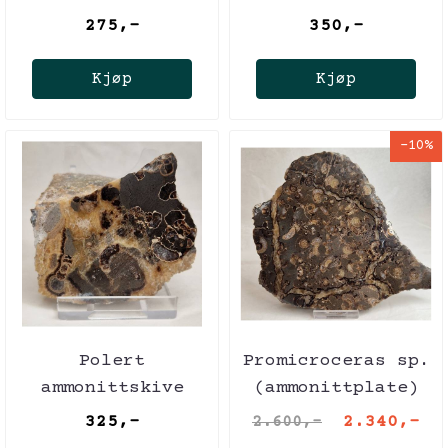
(Promicroceras
(Promicroceras
275,-
350,-
sp.)
sp.)
Kjøp
Kjøp
-10%
Polert
Promicroceras sp.
ammonittskive
(ammonittplate)
(Promicroceras
325,-
2.340,-
2.600,-
sp.)