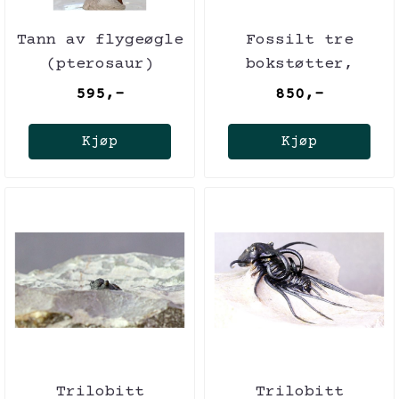
Tann av flygeøgle
Fossilt tre
(pterosaur)
bokstøtter,
Indonesia
595,-
850,-
Kjøp
Kjøp
Trilobitt
Trilobitt