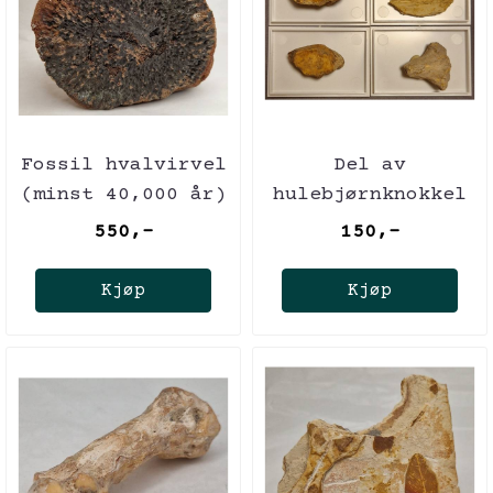
Fossil hvalvirvel
Del av
(minst 40,000 år)
hulebjørnknokkel
(Ursus spelaeus)
550,-
150,-
Kjøp
Kjøp