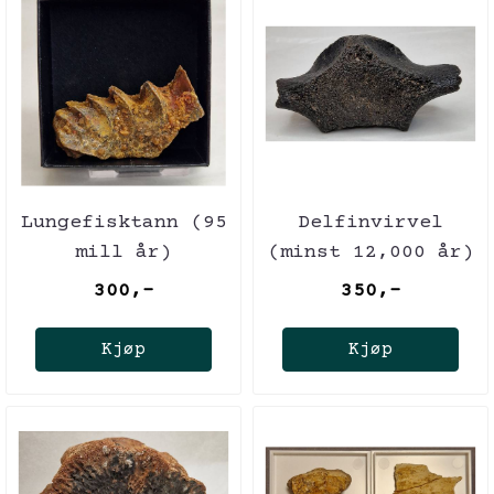
Lungefisktann (95
Delfinvirvel
mill år)
(minst 12,000 år)
300,-
350,-
Kjøp
Kjøp