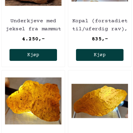
Underkjeve med
Kopal (forstadiet
jeksel fra mammut
til/uferdig rav),
(minst 40,000 år)
Madagaskar
4.250,-
835,-
Kjøp
Kjøp