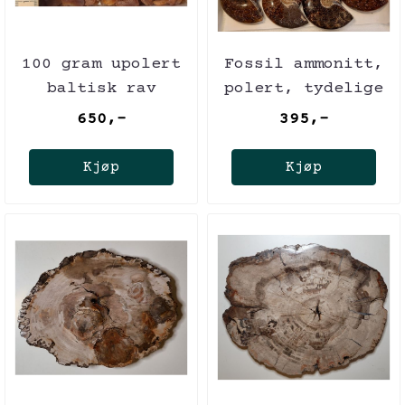
100 gram upolert
Fossil ammonitt,
baltisk rav
polert, tydelige
(amber)
suturlinjer, 110
650,-
395,-
mill. år
Kjøp
Kjøp