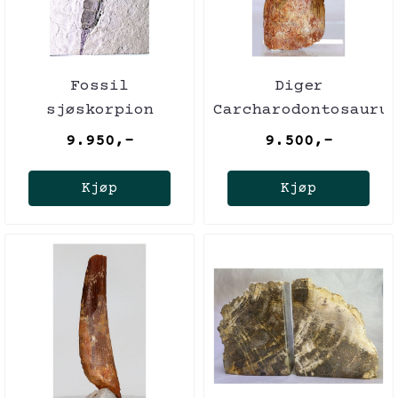
Fossil
Diger
sjøskorpion
Carcharodontosauru
(Eurypterus
tann! 9,6 cm
9.950,-
9.500,-
remipes)
Kjøp
Kjøp