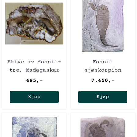
Skive av fossilt
Fossil
tre, Madagaskar
sjøskorpion
(10,3 cm), ca.
(Eurypterus
495,-
7.450,-
225 mill. år
remipes)
Kjøp
Kjøp