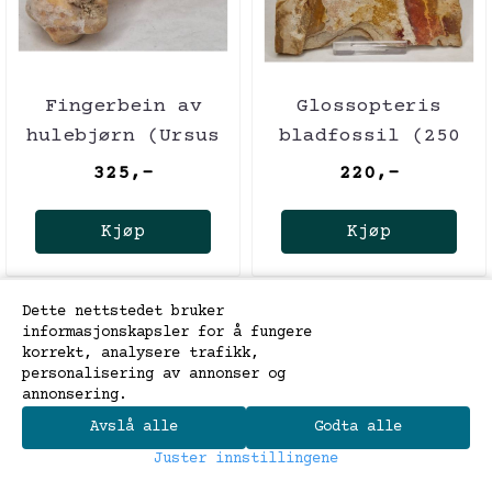
Fingerbein av
Glossopteris
hulebjørn (Ursus
bladfossil (250
spelaeus)
mill år)
325,-
220,-
Kjøp
Kjøp
Dette nettstedet bruker
informasjonskapsler for å fungere
korrekt, analysere trafikk,
personalisering av annonser og
annonsering.
Avslå alle
Godta alle
0
Juster innstillingene
Hjem
Meny
Søk
Handlekurv
Konto