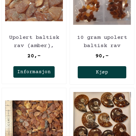
Upolert baltisk
10 gram upolert
rav (amber),
baltisk rav
plukkvare i
(amber)
20,-
90,-
butikk
Informasjon
Kjøp