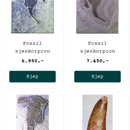
Fossil
Fossil
sjøskorpion
sjøskorpion
(Eurypterus
(Eurypterus
6.950,-
7.450,-
remipes)
remipes)
Kjøp
Kjøp