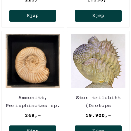
225,-
1.390,-
Kjøp
Kjøp
Ammonitt,
Stor trilobitt
Perisphinctes sp.
(Drotops
(polert), ca. 7
armatus),
249,-
19.900,-
cm i gaveeske
sammenrullet