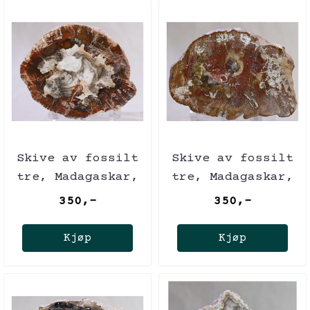
Skive av fossilt
Skive av fossilt
tre, Madagaskar,
tre, Madagaskar,
ca. 225 mill. år
ca. 225 mill. år
350,-
350,-
Kjøp
Kjøp