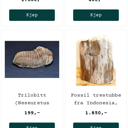
1.600,-
400,-
hylleplukk
Kjøp
Kjøp
Trilobitt
Fossil trestubbe
(Neseuretus
fra Indonesia,
tristani), 7-8 cm
ca. 5 mill. år,
199,-
1.850,-
6,92 kg