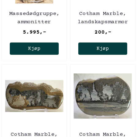
Massedødgruppe,
Cotham Marble,
ammonitter
landskapsmarmor
(Promicroceras
5.995,-
200,-
sp.), Marston
Magna
Kjøp
Kjøp
Cotham Marble,
Cotham Marble,