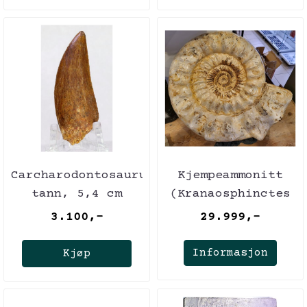
Carcharodontosaurus-
Kjempeammonitt
tann, 5,4 cm
(Kranaosphinctes
sp.)
3.100,-
29.999,-
Informasjon
Kjøp