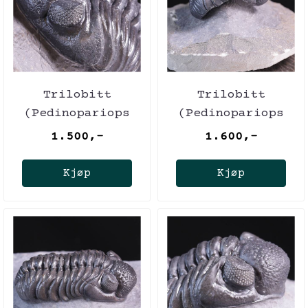
Trilobitt
Trilobitt
(Pedinopariops
(Pedinopariops
vagabundus)
vagabundus)
1.500,-
1.600,-
Kjøp
Kjøp