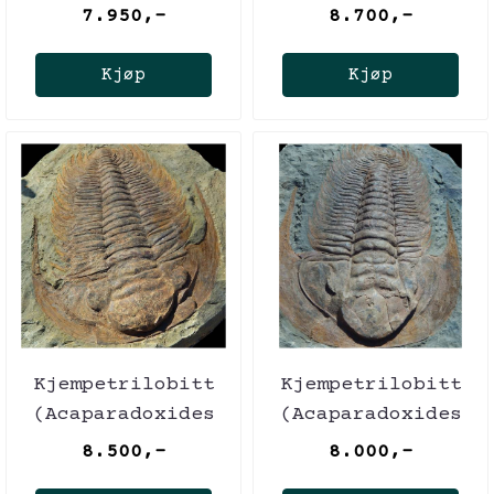
briareus)
forteyi)
7.950,-
8.700,-
Kjøp
Kjøp
Kjempetrilobitt
Kjempetrilobitt
(Acaparadoxides
(Acaparadoxides
briareus)
briareus)
8.500,-
8.000,-