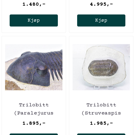
furciferum)
megalomanicus)
1.480,-
4.995,-
Kjøp
Kjøp
Trilobitt
Trilobitt
(Paralejurus
(Struveaspis
spatuliformis)
struve)
1.895,-
1.985,-