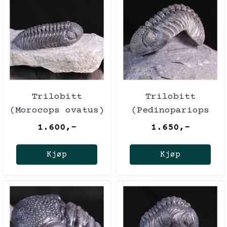
Trilobitt
Trilobitt
(Morocops ovatus)
(Pedinopariops
vagabundus)
1.600,-
1.650,-
Kjøp
Kjøp