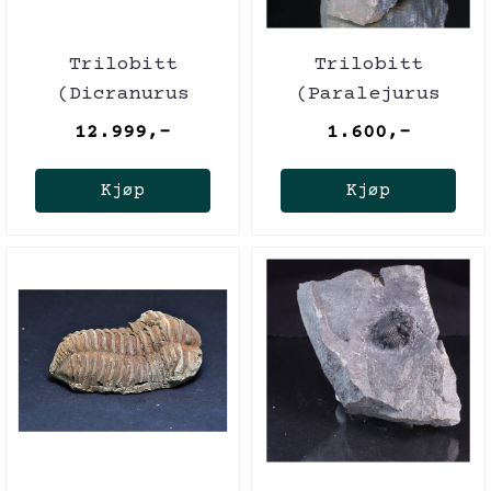
Trilobitt
Trilobitt
(Dicranurus
(Paralejurus
monstrosus)
brongniarti)
12.999,-
1.600,-
Kjøp
Kjøp