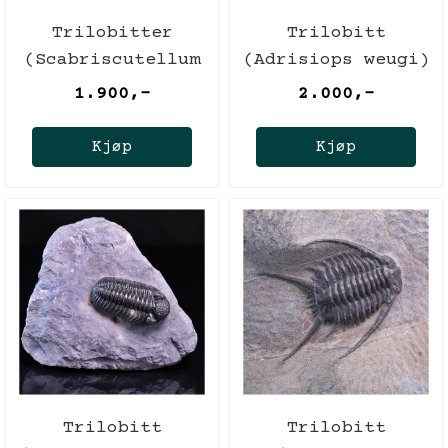
Trilobitter
Trilobitt
(Scabriscutellum
(Adrisiops weugi)
og Hollardops)
1.900,-
2.000,-
Kjøp
Kjøp
Trilobitt
Trilobitt