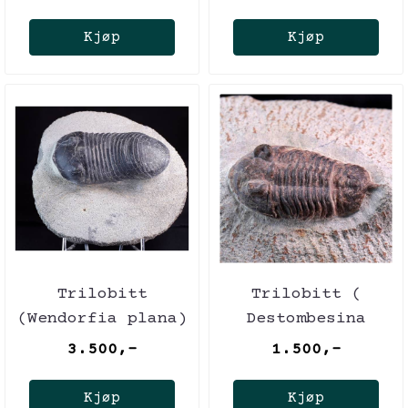
Kjøp
Kjøp
Trilobitt
Trilobitt (
(Wendorfia plana)
Destombesina
tafilaltensis)
3.500,-
1.500,-
Kjøp
Kjøp