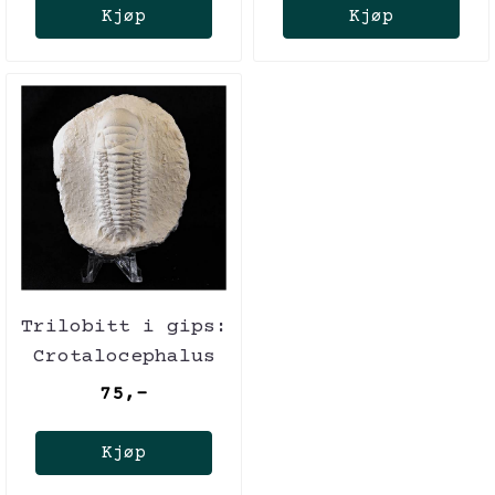
Kjøp
Kjøp
Trilobitt i gips:
Crotalocephalus
75,-
Kjøp