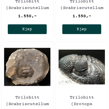
Trilobitt
Trilobitt
(Scabriscutellum
(Scabriscutellum
furciferum)
furciferum)
1.550,-
1.550,-
Kjøp
Kjøp
Trilobitt
Trilobitt
(Scabriscutellum
(Drotops