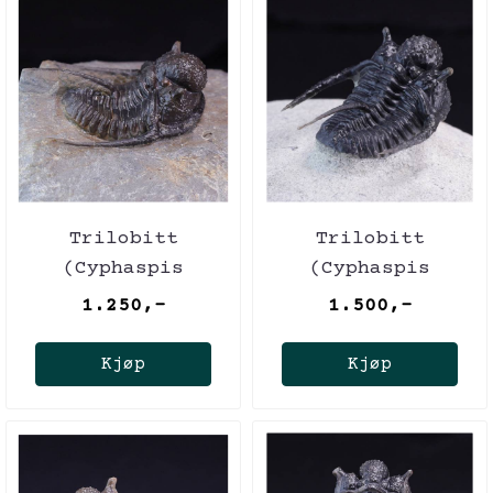
Trilobitt
Trilobitt
(Cyphaspis
(Cyphaspis
eberhardiei)
eberhardiei)
1.250,-
1.500,-
Kjøp
Kjøp