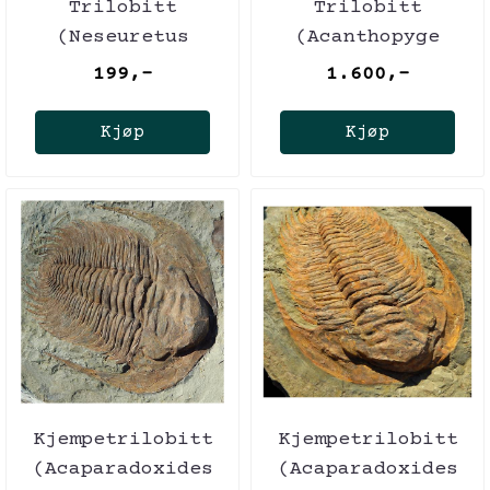
Trilobitt
Trilobitt
(Neseuretus
(Acanthopyge
tristani), 7-8 cm
bassei)
199,-
1.600,-
Kjøp
Kjøp
Kjempetrilobitt
Kjempetrilobitt
(Acaparadoxides
(Acaparadoxides