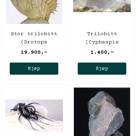
Stor trilobitt
Trilobitt
(Drotops
(Cyphaspis
armatus),
kippingi),
19.900,-
1.400,-
sammenrullet
nybeskrevet art i
2016!
Kjøp
Kjøp