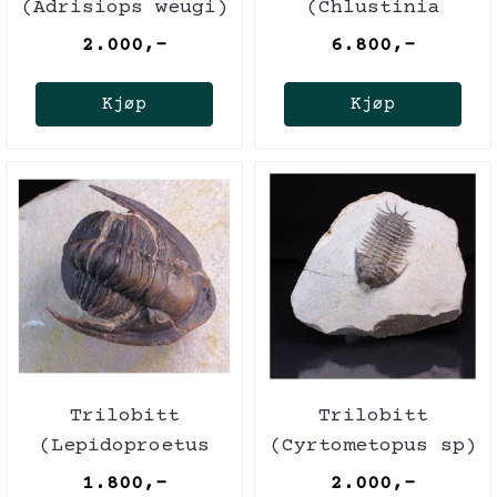
(Adrisiops weugi)
(Chlustinia
keyserlingi)
2.000,-
6.800,-
Kjøp
Kjøp
Trilobitt
Trilobitt
(Lepidoproetus
(Cyrtometopus sp)
marachianus)
1.800,-
2.000,-