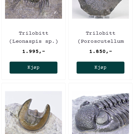
Trilobitt
Trilobitt
(Leonaspis sp.)
(Poroscutellum
sp.)
1.995,-
1.850,-
Kjøp
Kjøp