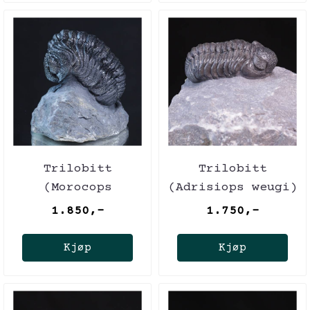
Trilobitt
Trilobitt
(Morocops
(Adrisiops weugi)
forteyi)
1.850,-
1.750,-
Kjøp
Kjøp