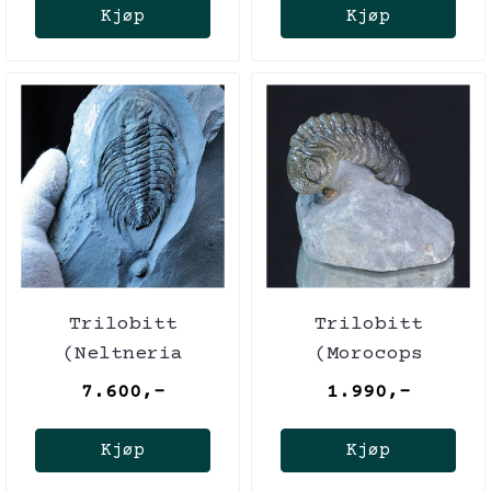
Kjøp
Kjøp
Trilobitt
Trilobitt
(Neltneria
(Morocops
termieri), nedre
forteyi)
7.600,-
1.990,-
kambrium
Kjøp
Kjøp