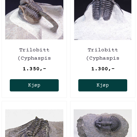
Trilobitt
Trilobitt
(Cyphaspis
(Cyphaspis
eberhardiei)
eberhardiei)
1.350,-
1.300,-
Kjøp
Kjøp