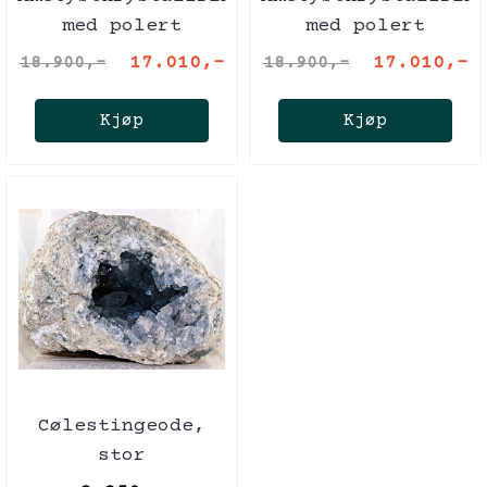
med polert
med polert
agatskorpe på
agatskorpe på
17.010,-
17.010,-
18.900,-
18.900,-
metallstativ
metallstativ
Kjøp
Kjøp
Cølestingeode,
stor