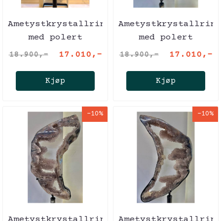
Ametystkrystallring
Ametystkrystallrin
med polert
med polert
agatskorpe på
agatskorpe på
17.010,-
17.010,-
18.900,-
18.900,-
metallstativ
metallstativ
Kjøp
Kjøp
-10%
-10%
Ametystkrystallring
Ametystkrystallrin