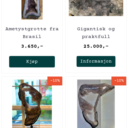
Ametystgrotte fra
Gigantisk og
Brasil
praktfull
cølestingeode,
3.650,-
25.000,-
Madagaskar
Informasjon
Kjøp
-10%
-10%