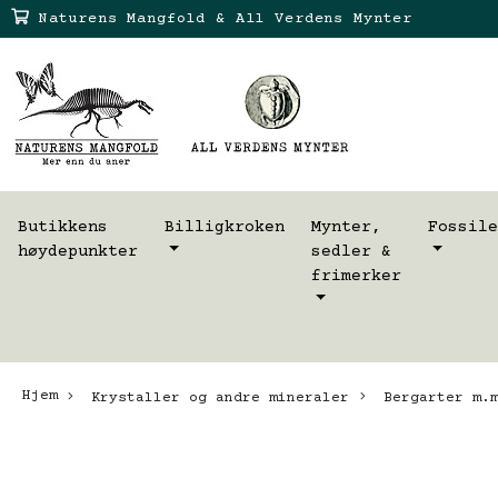
Naturens Mangfold & All Verdens Mynter
Butikkens
Billigkroken
Mynter,
Fossile
høydepunkter
sedler &
frimerker
Hjem
Krystaller og andre mineraler
Bergarter m.