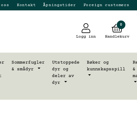
 oss
Kontakt
Åpningstider
Foreign customers
0
Logg inn
Handlekurv
er
Sommerfugler
Utstoppede
Bøker og
R
& smådyr
dyr og
kunnskapsspill
&
t
deler av
m
dyr