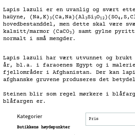
Lapis lazuli er en uvanlig og svært ett
haüyne,
(Na,K)
(Ca,Na)(Al
Si
O
)(SO
,S,C
3
3
3
12
4
hovedbestanddel, men dette skal være sv
kalsitt/marmor (CaCO
) samt gylne pyritt
3
normalt i små mengder.
Lapis lazuli har vært utvunnet og brukt
år, bl.a. i faraoenes Egypt og i maleri
fjellområder i Afghanistan. Der kan lap
afghanske gruvene produseres det betyde
Steinen blir som regel mørkere i blåfar
blåfargen er.
Kategorier
Pris
Butikkens høydepunkter