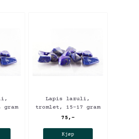
li,
Lapis lazuli,
4 gram
tromlet, 15-17 gram
75,-
Kjøp