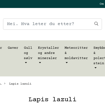
Om
r
Gaver
Gull
Krystaller
Meteoritter
Smykk
og
og andre
&
&
sølv
mineraler
moldavitter
poler
stein
m.
Lapis lazuli
Lapis lazuli