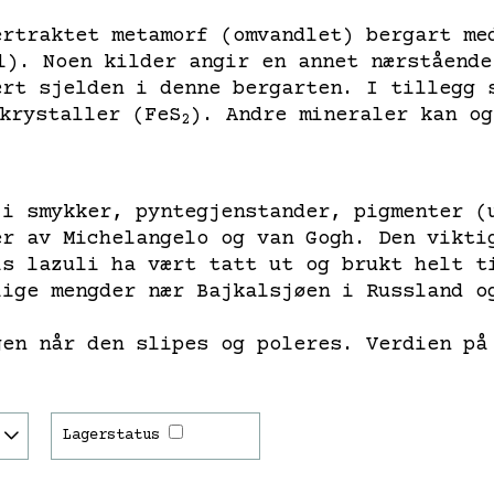
ertraktet metamorf (omvandlet) bergart me
l). Noen kilder angir en annet nærstående
ært sjelden i denne bergarten. I tillegg 
krystaller (FeS
). Andre mineraler kan og
2
 i smykker, pyntegjenstander, pigmenter (
er av Michelangelo og van Gogh. Den vikti
is lazuli ha vært tatt ut og brukt helt t
lige mengder nær Bajkalsjøen i Russland o
gen når den slipes og poleres. Verdien på
Lagerstatus