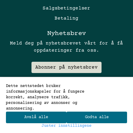
Salgsbetingelser
Betaling
Nyhetsbrev
Meld deg på nyhetsbrevet vårt for å få
oppdateringer fra oss.
Abonner på nyhetsbrev
Dette nettstedet bruker
informasjonskapsler for å fungere
korrekt, analysere trafikk,
personalisering av annonser og
annonsering.
Avslå alle
Godta alle
0
Juster innstillingene
Hjem
Meny
Søk
Handlekurv
Konto