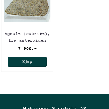
Agoult (eukritt),
fra asteroiden
Vesta, 8,58 gram.
7.900,-
Sjelden type!
Kjøp