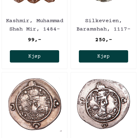
Kashmir, Muhammad
Silkeveien,
Shah Mir, 1484-
Baramshah, 1117-
1537
1157
99,-
250,-
Kjøp
Kjøp