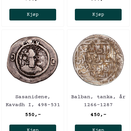
Kjøp
Kjøp
Sasanidene,
Balban, tanka, år
Kavadh I, 498-531
1266-1287
550,-
450,-
Kjøp
Kjøp