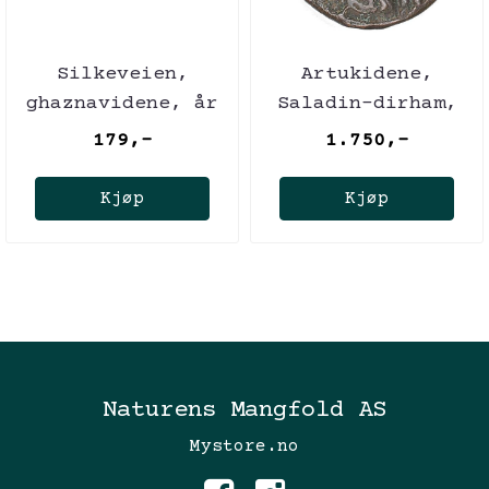
Silkeveien,
Artukidene,
ghaznavidene, år
Saladin-dirham,
1053-1059
1184-1200
179,-
1.750,-
Kjøp
Kjøp
Naturens Mangfold AS
Mystore.no