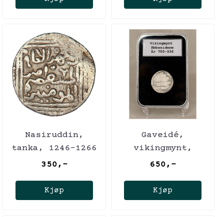
Nasiruddin,
Gaveidé,
tanka, 1246-1266
vikingmynt,
abbasidene,
350,-
650,-
dirham 750-936
Kjøp
Kjøp