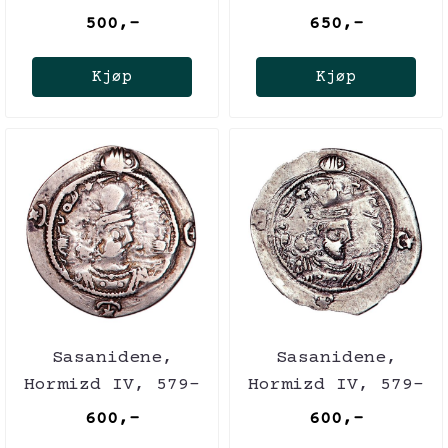
590
590
500,-
650,-
Kjøp
Kjøp
Sasanidene,
Sasanidene,
Hormizd IV, 579-
Hormizd IV, 579-
590
590
600,-
600,-