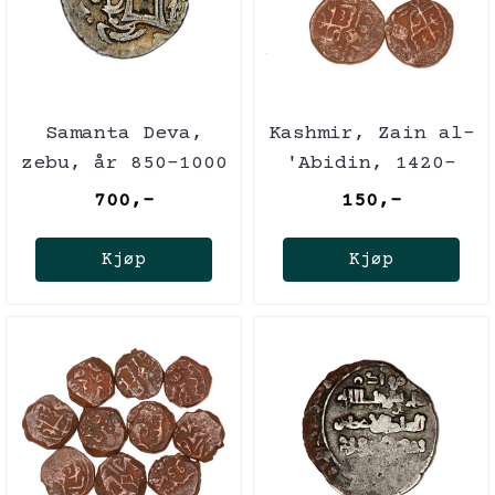
Samanta Deva,
Kashmir, Zain al-
zebu, år 850-1000
'Abidin, 1420-
1470
700,-
150,-
Kjøp
Kjøp