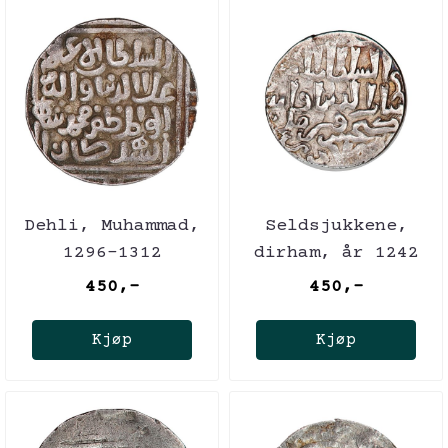
Dehli, Muhammad,
Seldsjukkene,
1296-1312
dirham, år 1242
450,-
450,-
Kjøp
Kjøp