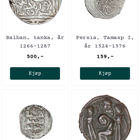
Balban, tanka, år
Persia, Tamasp I,
1266-1287
år 1524-1576
500,-
159,-
Kjøp
Kjøp