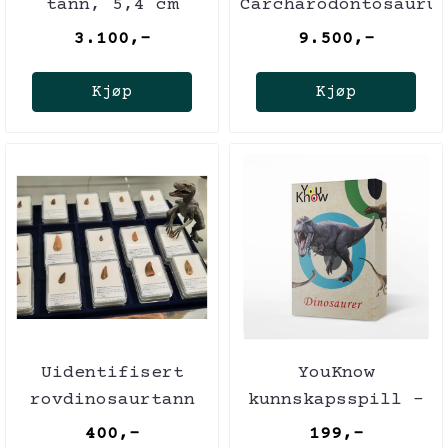
tann, 5,4 cm
Carcharodontosauru
tann! 9,6 cm
3.100,-
9.500,-
Kjøp
Kjøp
Uidentifisert
YouKnow
rovdinosaurtann
kunnskapsspill -
(94-101 mill år),
Dinosaurer
400,-
199,-