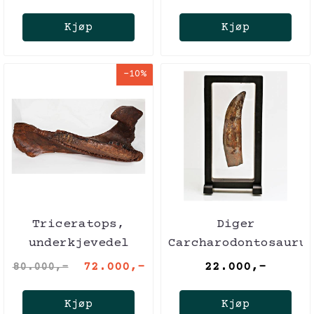
hylleplukk
Kjøp
Kjøp
-10%
Triceratops,
Diger
underkjevedel
Carcharodontosauru
(Wyoming, USA)
tann! 12,2 cm
72.000,-
22.000,-
80.000,-
Kjøp
Kjøp