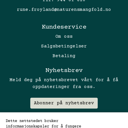
Tlf:
944 61 820
rune.froyland@naturensmangfold.no
Kundeservice
Om oss
Salgsbetingelser
Betaling
Nyhetsbrev
Meld deg på nyhetsbrevet vårt for å få
oppdateringer fra oss.
Abonner på nyhetsbrev
Dette nettstedet bruker
informasjonskapsler for å fungere