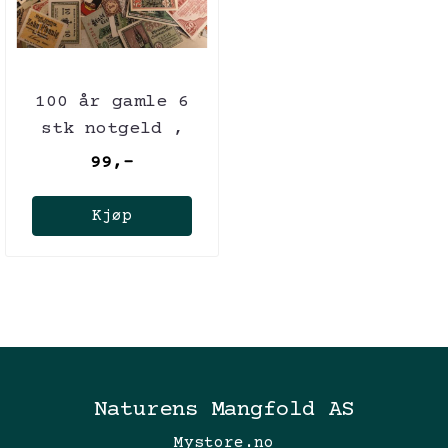
100 år gamle 6
stk notgeld ,
Tyskland
99,-
Kjøp
Naturens Mangfold AS
Mystore.no