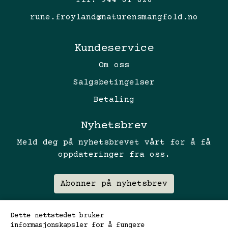
Tlf:
944 61 820
rune.froyland@naturensmangfold.no
Kundeservice
Om oss
Salgsbetingelser
Betaling
Nyhetsbrev
Meld deg på nyhetsbrevet vårt for å få
oppdateringer fra oss.
Abonner på nyhetsbrev
Dette nettstedet bruker
informasjonskapsler for å fungere