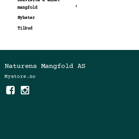
Rekvisita & annet
mangfold
Nyheter
Tilbud
Naturens Mangfold AS
Mystore.no