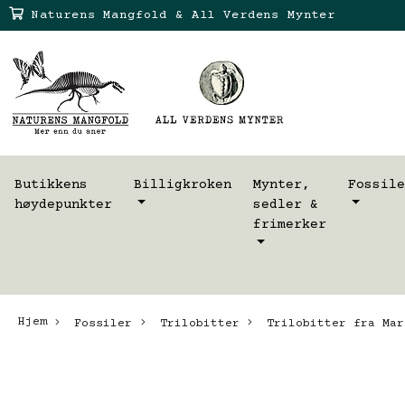
Naturens Mangfold & All Verdens Mynter
Butikkens
Billigkroken
Mynter,
Fossile
høydepunkter
sedler &
frimerker
Hjem
Fossiler
Trilobitter
Trilobitter fra Mar