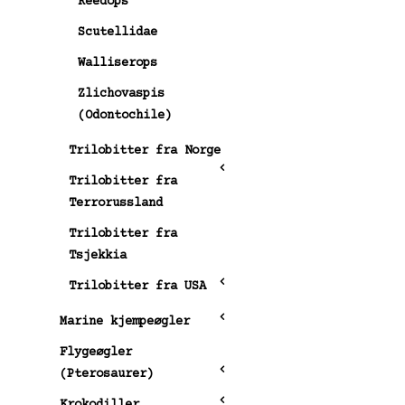
Reedops
Scutellidae
Walliserops
Zlichovaspis
(Odontochile)
Trilobitter fra Norge
Trilobitter fra
Terrorussland
Trilobitter fra
Tsjekkia
Trilobitter fra USA
Marine kjempeøgler
Flygeøgler
(Pterosaurer)
Krokodiller