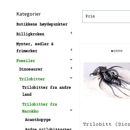
Kategorier
Pris
Butikkens høydepunkter
Billigkroken
Mynter, sedler &
frimerker
Fossiler
Dinosaurer
Trilobitter
Trilobitter fra andre
land
Trilobitter fra
Marokko
Acanthopyge
Trilobitt (Dic
Andre trilobittarter