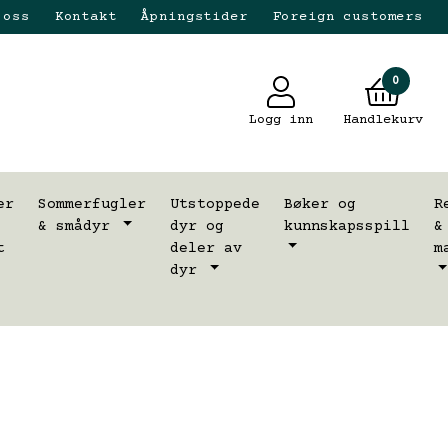
 oss
Kontakt
Åpningstider
Foreign customers
0
Logg inn
Handlekurv
er
Sommerfugler
Utstoppede
Bøker og
R
& smådyr
dyr og
kunnskapsspill
&
t
deler av
m
dyr