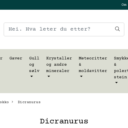
Om
r
Gaver
Gull
Krystaller
Meteoritter
Smykk
og
og andre
&
&
sølv
mineraler
moldavitter
poler
stein
okko
Dicranurus
Dicranurus