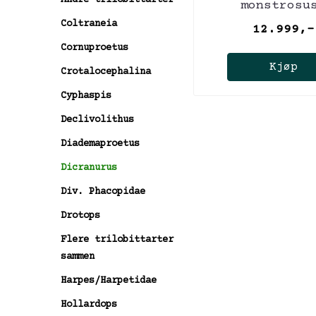
monstrosu
Coltraneia
12.999,-
Cornuproetus
Kjøp
Crotalocephalina
Cyphaspis
Declivolithus
Diademaproetus
Dicranurus
Div. Phacopidae
Drotops
Flere trilobittarter
sammen
Harpes/Harpetidae
Hollardops