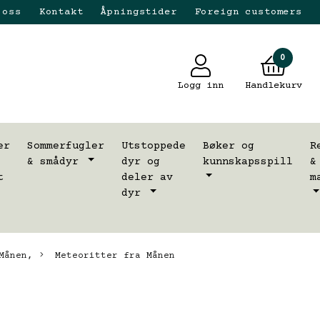
 oss
Kontakt
Åpningstider
Foreign customers
0
Logg inn
Handlekurv
er
Sommerfugler
Utstoppede
Bøker og
R
& smådyr
dyr og
kunnskapsspill
&
t
deler av
m
dyr
Månen,
Meteoritter fra Månen