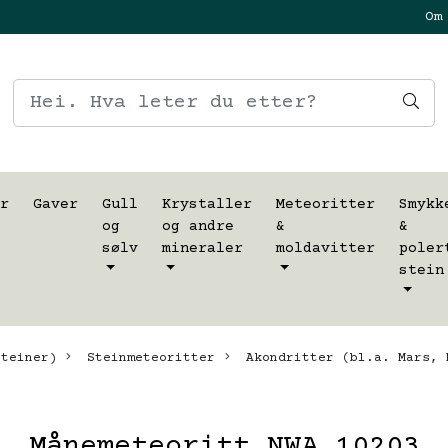
Om
r
Gaver
Gull
Krystaller
Meteoritter
Smykk
og
og andre
&
&
sølv
mineraler
moldavitter
poler
stein
teiner)
Steinmeteoritter
Akondritter (bl.a. Mars, 
Månemeteoritt NWA 10203