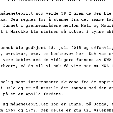
 månemeteoritt som veide 58,2 gram da den ble
ika. Den regnes for å stamme fra det samme fa
e funnet i grenseområdene mellom Mali og Maur
kt i Marokko ble steinen så kuttet i tynne sk
funnet ble godkjent 18. juli 2015 og offentli
d, struktur, etc. er beskrevet
her
. Det var e
e være koblet med de tidligere funnene av
NWA
erhvert, så da vil vi nok få vite mer om NWA 
apelig mest interessante skivene fra de oppri
 i Oslo og er nå utstilt der sammen med den a
n på en av Apollo-ferdene.
e kg månemeteoritter som er funnet på Jorda, 
om 1969 og 1972, men dette er kun til vitensk