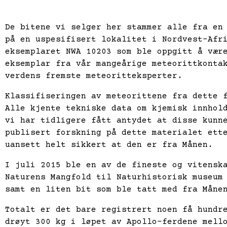
De bitene vi selger her stammer alle fra en
på en uspesifisert lokalitet i Nordvest-Afr
eksemplaret NWA 10203 som ble oppgitt å vær
eksemplar fra vår mangeårige meteorittkonta
verdens fremste meteoritteksperter.
Klassifiseringen av meteorittene fra dette 
Alle kjente tekniske data om kjemisk innhol
vi har tidligere fått antydet at disse kunn
publisert forskning på dette materialet ett
uansett helt sikkert at den er fra Månen.
I juli 2015 ble en av de fineste og vitensk
Naturens Mangfold til Naturhistorisk museum
samt en liten bit som ble tatt med fra Måne
Totalt er det bare registrert noen få hundr
drøyt 300 kg i løpet av Apollo-ferdene mell