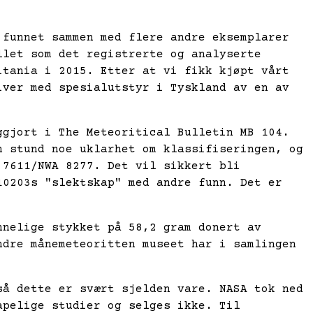
 funnet sammen med flere andre eksemplarer
llet som det registrerte og analyserte
itania i 2015. Etter at vi fikk kjøpt vårt
iver med spesialutstyr i Tyskland av en av
ggjort i The Meteoritical Bulletin MB 104.
n stund noe uklarhet om klassifiseringen, og
 7611/
NWA 8277
. Det vil sikkert bli
10203s "slektskap" med andre funn. Det er
nnelige stykket på 58,2 gram donert av
ndre månemeteoritten museet har i samlingen
så dette er svært sjelden vare. NASA tok ned
apelige studier og selges ikke. Til