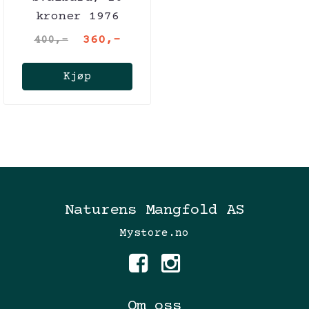
kroner 1976
360,-
400,-
Kjøp
Naturens Mangfold AS
Mystore.no
Om oss