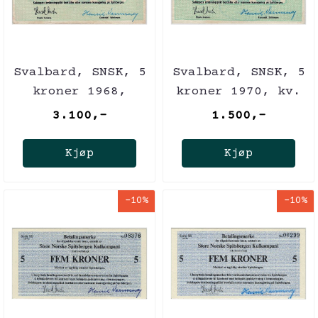
Svalbard, SNSK, 5
Svalbard, SNSK, 5
kroner 1968,
kroner 1970, kv.
sjelden kv. pen
god 1+
3.100,-
1.500,-
1+
Kjøp
Kjøp
-10%
-10%