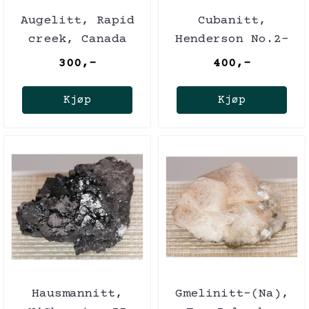
Augelitt, Rapid
Cubanitt,
creek, Canada
Henderson No.2-
gruven, Canada
300,-
400,-
Kjøp
Kjøp
Hausmannitt,
Gmelinitt-(Na),