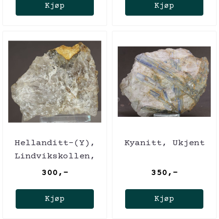
Kjøp
Kjøp
Hellanditt-(Y),
Kyanitt, Ukjent
Lindvikskollen,
Norge
300,-
350,-
Kjøp
Kjøp