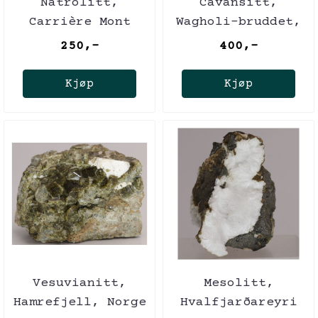
Natrolitt,
Cavansitt,
Carrière Mont
Wagholi-bruddet,
Saint-Hilaire,
India
250,-
400,-
Canada
Kjøp
Kjøp
Vesuvianitt,
Mesolitt,
Hamrefjell, Norge
Hvalfjarðareyri