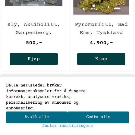
Bly, Aktinolitt,
Pyromorfitt, Bad
Garpenberg,
Ems, Tyskland
Sverige
500,-
4.900,-
Kjøp
Kjøp
Dette nettstedet bruker
informasjonskapsler for å fungere
korrekt, analysere trafikk,
personalisering av annonser og
annonsering.
Avslå alle
Godta alle
0
Juster innstillingene
Hjem
Meny
Søk
Handlekurv
Konto