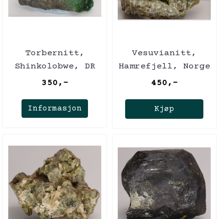
Torbernitt,
Vesuvianitt,
Shinkolobwe, DR
Hamrefjell, Norge
Kongo
350,-
450,-
Informasjon
Kjøp