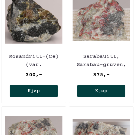
Mosandritt-(Ce)
Sarabauitt,
(var.
Sarabau-gruven,
Lovochorritt),
Malaysia
300,-
375,-
Lovchorritt-
gruven, russland
Kjøp
Kjøp