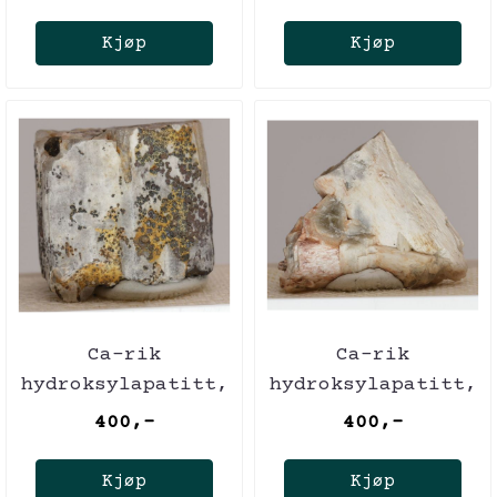
Storbritannia
Kjøp
Kjøp
Ca-rik
Ca-rik
hydroksylapatitt,
hydroksylapatitt,
David Mosiah-
David Mosiah-
400,-
400,-
skjerpet, Bolivia
skjerpet, Bolivia
Kjøp
Kjøp