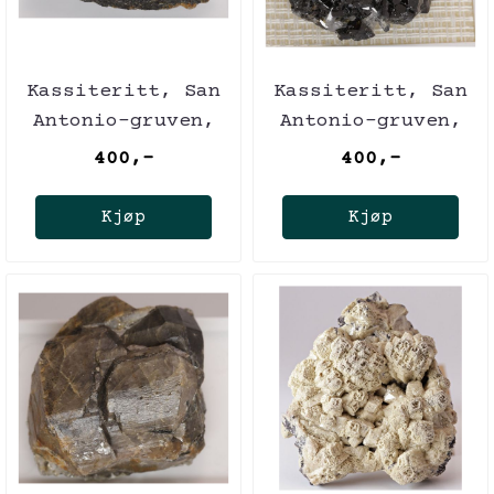
Kassiteritt, San
Kassiteritt, San
Antonio-gruven,
Antonio-gruven,
Bolivia
Bolivia
400,-
400,-
Kjøp
Kjøp