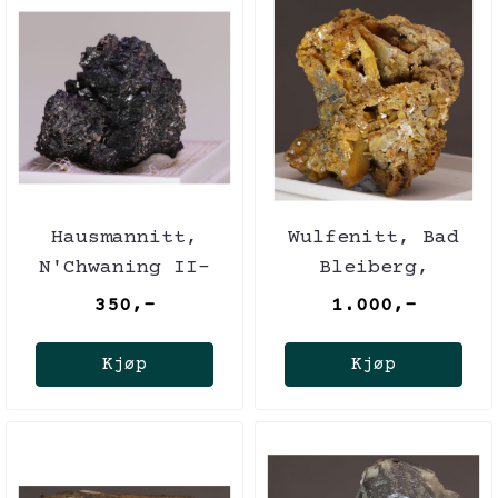
Hausmannitt,
Wulfenitt, Bad
N'Chwaning II-
Bleiberg,
gruven, Sør-
Østerrike
350,-
1.000,-
Afrika
Kjøp
Kjøp