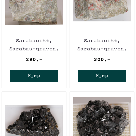
Sarabauitt,
Sarabauitt,
Sarabau-gruven,
Sarabau-gruven,
Malaysia
Malaysia
290,-
300,-
Kjøp
Kjøp