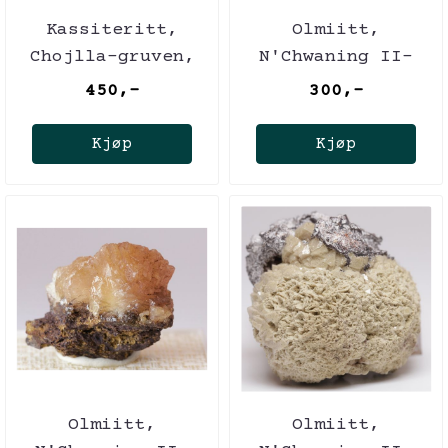
Kassiteritt,
Olmiitt,
Chojlla-gruven,
N'Chwaning II-
Bolivia
gruven, Sør-
450,-
300,-
Afrika (TL)
Kjøp
Kjøp
Olmiitt,
Olmiitt,