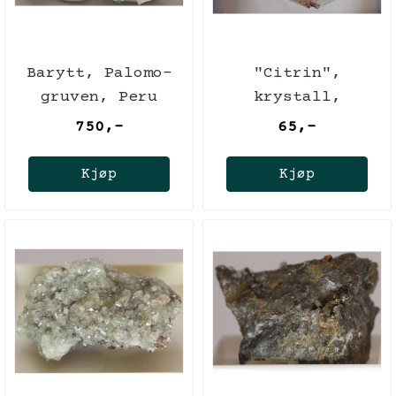
Barytt, Palomo-
"Citrin",
gruven, Peru
krystall,
oppvarmet ametyst
750,-
65,-
Kjøp
Kjøp