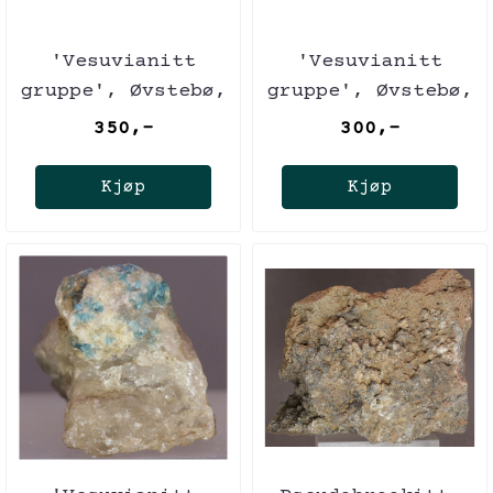
'Vesuvianitt
'Vesuvianitt
gruppe', Øvstebø,
gruppe', Øvstebø,
Norge
Norge
350,-
300,-
Kjøp
Kjøp