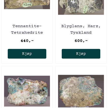
Tennantite-
Blyglans, Harz,
Tetrahedrite
Tyskland
serien, Freiberg,
440,-
600,-
Tyskland
Kjøp
Kjøp