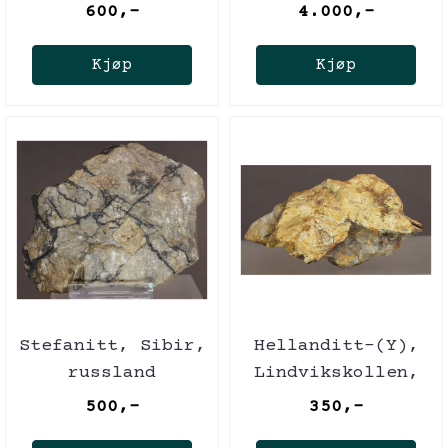
Tyskland
600,-
4.000,-
Kjøp
Kjøp
Stefanitt, Sibir,
Hellanditt-(Y),
russland
Lindvikskollen,
Norge
500,-
350,-