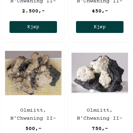
N'Chwaning II-
N'Chwaning II-
gruven, Sør-
gruven, Sør-
2.500,-
450,-
Afrika (TL)
Afrika (TL)
Kjøp
Kjøp
Olmiitt,
Olmiitt,
N'Chwaning II-
N'Chwaning II-
gruven, Sør-
Gruven, Sør-
500,-
750,-