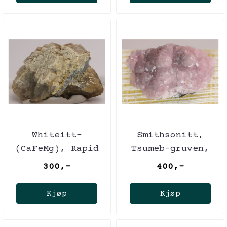
Whiteitt-
Smithsonitt,
(CaFeMg), Rapid
Tsumeb-gruven,
Creek, Canada
Namibia
300,-
400,-
Kjøp
Kjøp