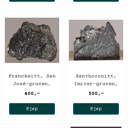
Franckeitt, San
Xanthoconitt,
José-gruven,
Imiter-gruven,
Bolivia
Marokko
400,-
500,-
Kjøp
Kjøp