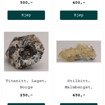
(Hvaleyri),
500,-
400,-
Island
Kjøp
Kjøp
Titanitt, Laget,
Stilbitt,
Norge
Malmberget,
Sverige
250,-
450,-