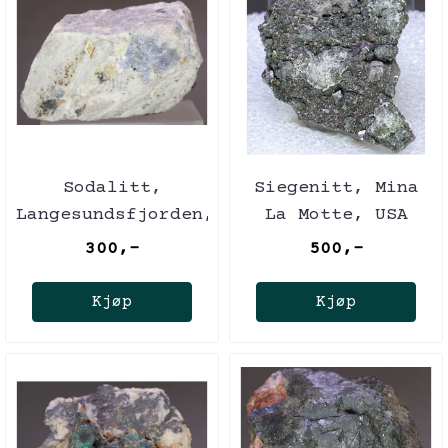
Sodalitt,
Siegenitt, Mina
Langesundsfjorden,
La Motte, USA
Norge
300,-
500,-
Kjøp
Kjøp