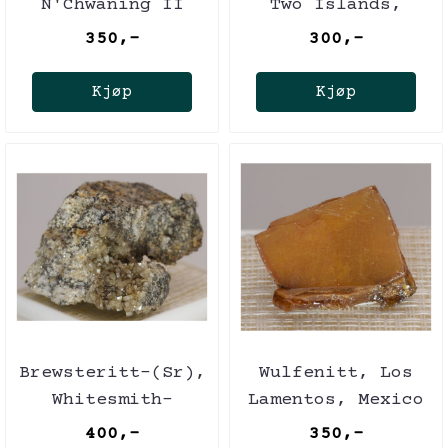
N'Chwaning II
Two Islands,
Mine, Sør Afrika
Canada
350,-
300,-
Kjøp
Kjøp
Brewsteritt-(Sr),
Wulfenitt, Los
Whitesmith-
Lamentos, Mexico
gruven,
400,-
350,-