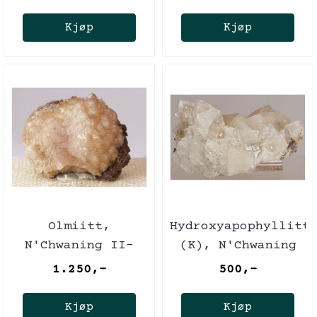
Afrika (TL)
Afrika (TL)
Kjøp
Kjøp
Olmiitt,
Hydroxyapophyllitt
N'Chwaning II-
(K), N'Chwaning
gruven, Sør-
II-gruven, Sør-
1.250,-
500,-
Afrika (TL)
Afrika
Kjøp
Kjøp