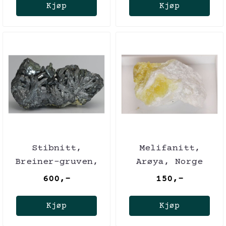
Kjøp
Kjøp
Stibnitt,
Melifanitt,
Breiner-gruven,
Arøya, Norge
Romania
600,-
150,-
Kjøp
Kjøp