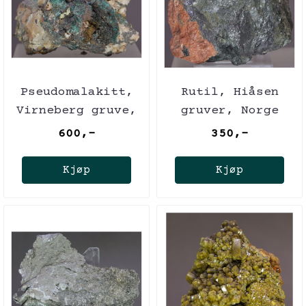
Pseudomalakitt,
Rutil, Hiåsen
Virneberg gruve,
gruver, Norge
Tyskland
600,-
350,-
Kjøp
Kjøp