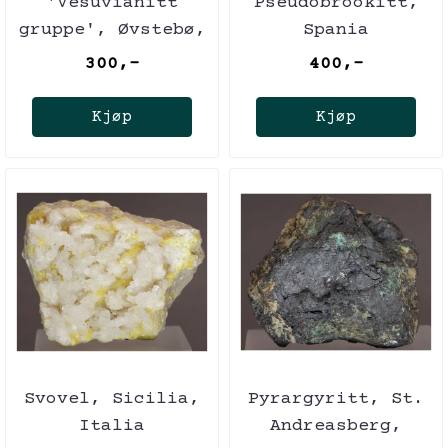
'Vesuvianitt
Pseudobrookitt,
gruppe', Øvstebø,
Spania
Norge
300,-
400,-
Kjøp
Kjøp
Svovel, Sicilia,
Pyrargyritt, St.
Italia
Andreasberg,