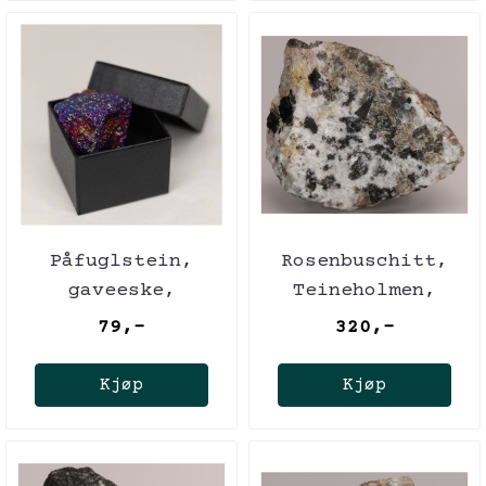
Påfuglstein,
Rosenbuschitt,
gaveeske,
Teineholmen,
kobberkis/chalcopyritt
Norge
79,-
320,-
Kjøp
Kjøp