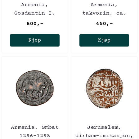
Armenia,
Armenia,
Gosdantin I,
takvorin, ca.
1298-1299
1200
600,-
450,-
Kjøp
Kjøp
Armenia, Smbat
Jerusalem,
1296-1298
dirham-imitasjon,