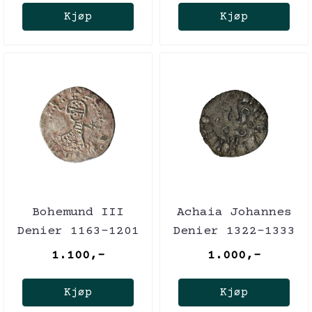
Kjøp
Kjøp
Bohemund III
Achaia Johannes
Denier 1163-1201
Denier 1322-1333
Korsfarer
Korsfarer
1.100,-
1.000,-
Kjøp
Kjøp