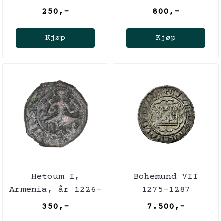
1253
250,-
800,-
Kjøp
Kjøp
Hetoum I,
Bohemund VII
Armenia, år 1226-
1275-1287
1271
Korsfarer
350,-
7.500,-