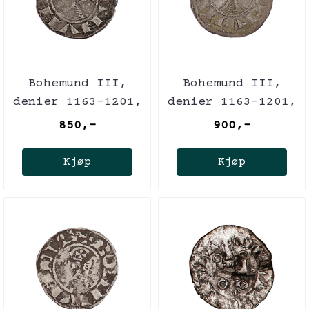
Bohemund III,
Bohemund III,
denier 1163-1201,
denier 1163-1201,
korsfarere
korsfarere
850,-
900,-
Kjøp
Kjøp