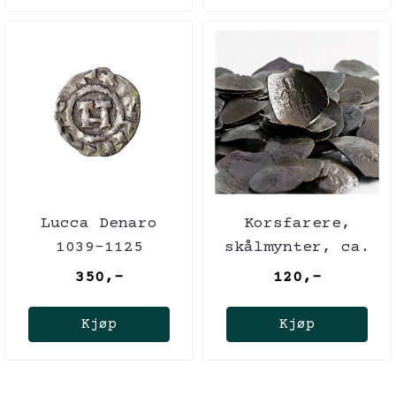
Lucca Denaro
Korsfarere,
1039-1125
skålmynter, ca.
1200-1261
350,-
120,-
Kjøp
Kjøp