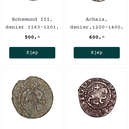
Bohemund III,
Achaia,
denier 1163-1201,
denier,1200-1400,
korsfarere
korsfarer
500,-
600,-
Kjøp
Kjøp