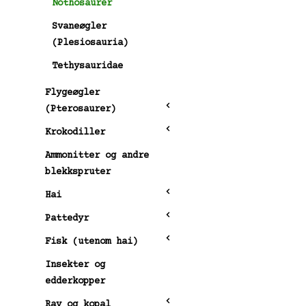
Nothosaurer
Svaneøgler
(Plesiosauria)
Tethysauridae
Flygeøgler
(Pterosaurer)
Krokodiller
Ammonitter og andre
blekkspruter
Hai
Pattedyr
Fisk (utenom hai)
Insekter og
edderkopper
Rav og kopal