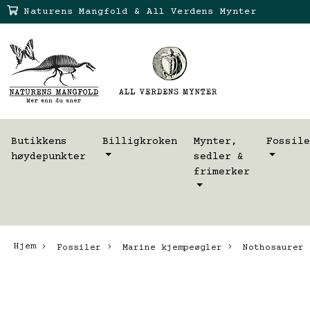
Naturens Mangfold & All Verdens Mynter
Butikkens
Billigkroken
Mynter,
Fossile
høydepunkter
sedler &
frimerker
Hjem
Fossiler
Marine kjempeøgler
Nothosaurer