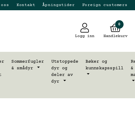
 oss
Kontakt
Åpningstider
Foreign customers
0
Logg inn
Handlekurv
er
Sommerfugler
Utstoppede
Bøker og
R
& smådyr
dyr og
kunnskapsspill
&
t
deler av
m
dyr