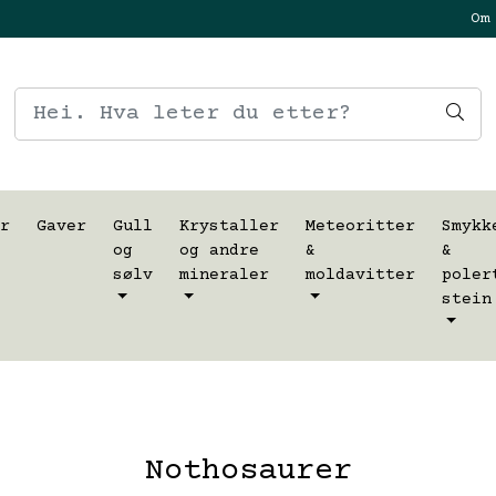
Om
r
Gaver
Gull
Krystaller
Meteoritter
Smykk
og
og andre
&
&
sølv
mineraler
moldavitter
poler
stein
Nothosaurer