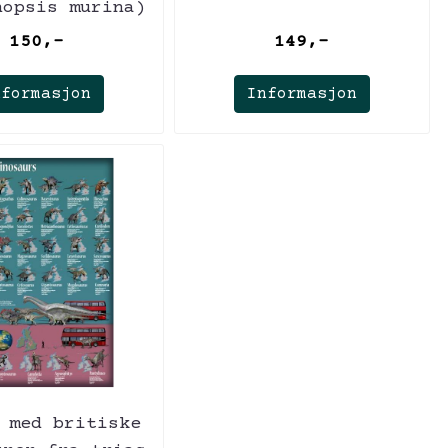
hopsis murina)
150,-
149,-
nformasjon
Informasjon
 med britiske