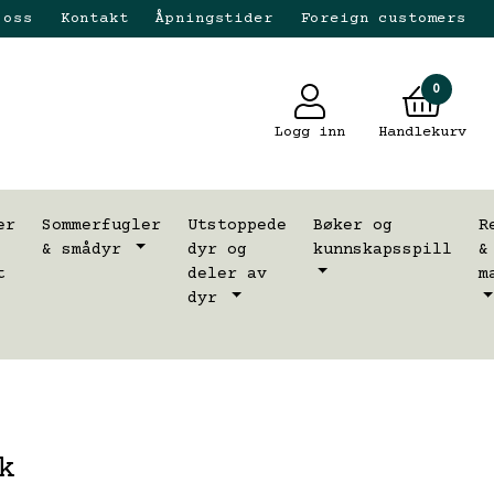
 oss
Kontakt
Åpningstider
Foreign customers
0
Logg inn
Handlekurv
er
Sommerfugler
Utstoppede
Bøker og
R
& smådyr
dyr og
kunnskapsspill
&
t
deler av
m
dyr
k