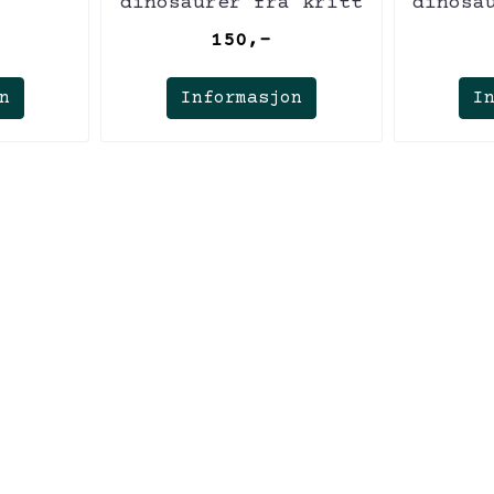
dinosaurer fra kritt
dinosa
150,-
n
Informasjon
I