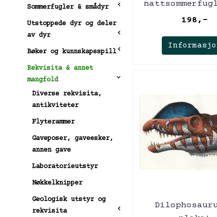
nattsommerfug
Sommerfugler & smådyr
(46 x 69,5 
198,-
Utstoppede dyr og deler
av dyr
Informasjo
Bøker og kunnskapsspill
Rekvisita & annet
mangfold
Diverse rekvisita,
antikviteter
Flyterammer
Gaveposer, gaveesker,
annen gave
Laboratorieutstyr
Nøkkelknipper
Geologisk utstyr og
Dilophosaur
rekvisita