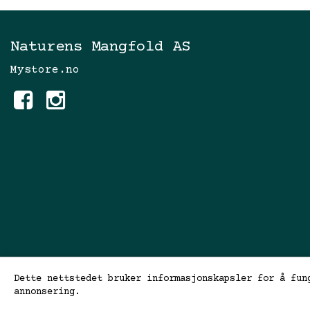
Naturens Mangfold AS
Mystore.no
Dette nettstedet bruker informasjonskapsler for å fun
annonsering.