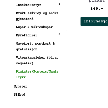
plakat
Insektsutstyr
149,-
Brukt sølvtøy og andre
gjenstand
Informasjo
Luper & mikroskoper
Dyrefigurer
Gavekort, postkort &
gratulasjon
Vitenskapsleker (bl.a.
magneter)
Plakater/Posters/Gamle
trykk
Nyheter
Tilbud