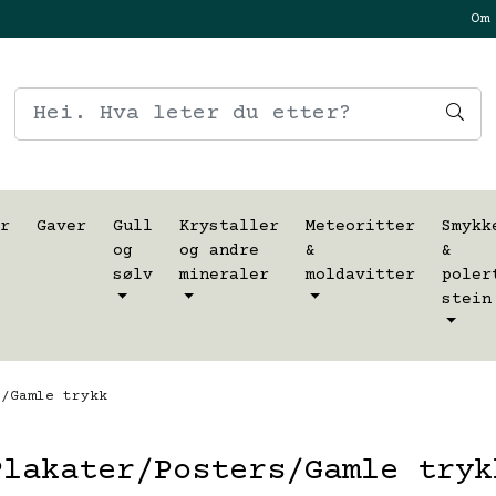
Om
r
Gaver
Gull
Krystaller
Meteoritter
Smykk
og
og andre
&
&
sølv
mineraler
moldavitter
poler
stein
/Gamle trykk
Plakater/Posters/Gamle tryk