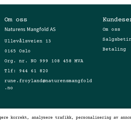
Om oss
Kundese
Naturens Mangfold AS
Om oss
Salgsbeti
Ullevålsveien 13
Betaling
0165 Oslo
Org. nr. NO 999 108 458 MVA
Tlf:
944 61 820
rune.froyland@naturensmangfold
.no
gere korrekt, analysere trafikk, personalisering av anno