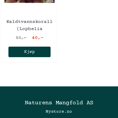
Kaldtvannskorall
(Lophelia
pertusa)
40,-
50,-
Kjøp
Naturens Mangfold AS
Mystore.no