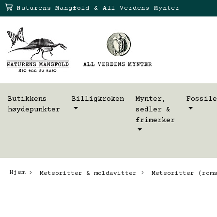
Naturens Mangfold & All Verdens Mynter
Butikkens
Billigkroken
Mynter,
Fossile
høydepunkter
sedler &
frimerker
Hjem
Meteoritter & moldavitter
Meteoritter (roms