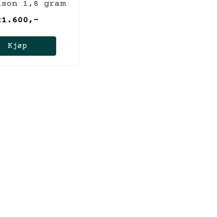
ison 1,8 gram
21.600,-
Kjøp