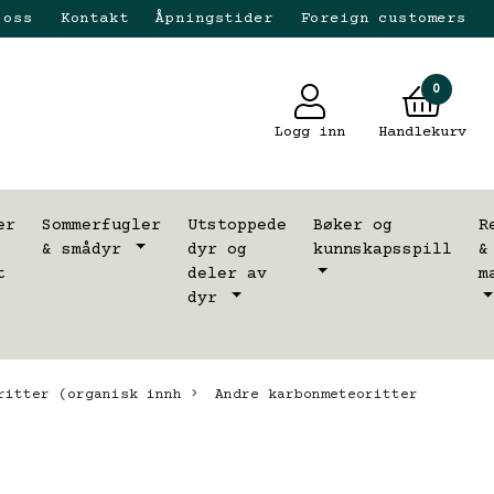
 oss
Kontakt
Åpningstider
Foreign customers
0
Logg inn
Handlekurv
er
Sommerfugler
Utstoppede
Bøker og
R
& smådyr
dyr og
kunnskapsspill
&
t
deler av
m
dyr
itter (organisk innh
Andre karbonmeteoritter