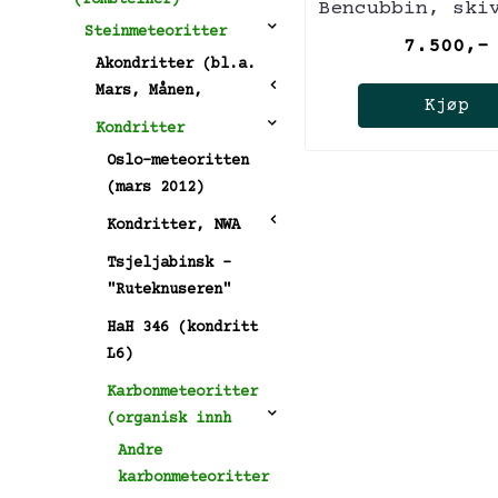
Bencubbin, ski
Steinmeteoritter
gram
7.500,-
Akondritter (bl.a.
Mars, Månen,
Kjøp
Kondritter
Oslo-meteoritten
(mars 2012)
Kondritter, NWA
Tsjeljabinsk -
"Ruteknuseren"
HaH 346 (kondritt
L6)
Karbonmeteoritter
(organisk innh
Andre
karbonmeteoritter