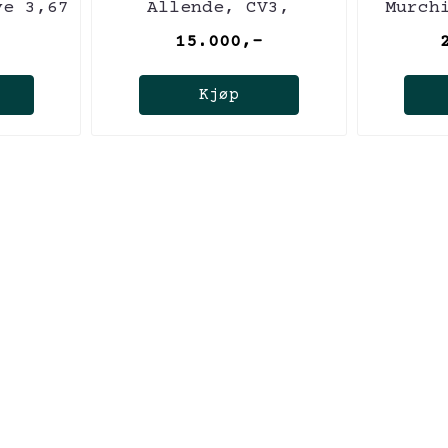
ve 3,67
Allende, CV3,
Murch
individuell, 50,4
15.000,-
gram
Kjøp