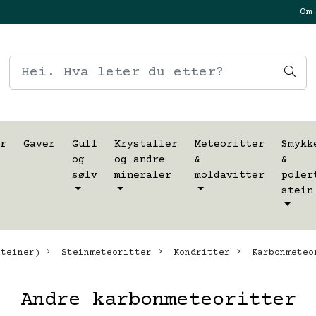
Om
r
Gaver
Gull
Krystaller
Meteoritter
Smykk
og
og andre
&
&
sølv
mineraler
moldavitter
poler
stein
teiner)
Steinmeteoritter
Kondritter
Karbonmeteor
Andre karbonmeteoritter